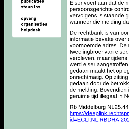
publicaties
Eiser voert aan dat de
steun los
persoonsgerichte contro
vervolgens is staande ge
opvang
wanneer die melding dat
organisaties
helpdesk
De rechtbank is van oo
informatie bevatte over 
voornoemde adres. De m
tweelingbroer van eiser,
verbleven, maar tijdens
werd eiser aangetroffen
gedaan maakt het opleg
onrechtmatig. Op zitting
gedaan door de betrokk
de melding. Bovendien i
geruime tijd illegaal in N
Rb Middelburg NL25.44
https://deeplink.rechtsp
id=ECLI:NL:RBDHA:20