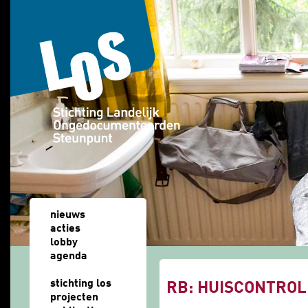
Overslaan en naar de algemene inhoud gaan
nieuws
acties
lobby
agenda
u bent hier
stichting los
RB: HUISCONTROL
projecten