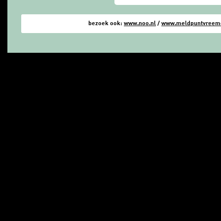
bezoek ook:
www.noo.nl
/
www.meldpuntvreemde