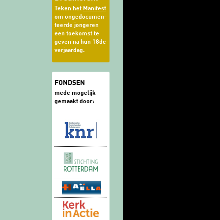
Teken het
Manifest
om ongedocumen-
teerde jongeren
een toekomst te
geven na hun 18de
verjaardag.
FONDSEN
mede mogelijk
gemaakt door: