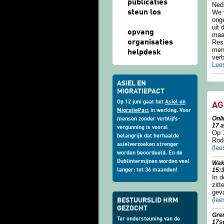
publicaties
Nede
steun los
We w
ong
uit
opvang
maa
organisaties
Res
men
helpdesk
ver
Lee
ASIEL EN
MIGRATIEPACT
Op 12 juni gaat het
Asiel en
AG
MigratiePact
in werking. Voor
Onli
mensen zonder verblijfs-
17 
vergunning is vooral
Op 
belangrijk dat herhaalde
Rod
asielverzoeken strenger
(lee
worden beoordeeld. En de
Dublintermijnen worden veel
Wak
15:
langer: tot 36 maanden!
In 
zit
gev
(lee
BESTUURSLID HRM
GEZOCHT
Gre
Ter ondersteuning van de
17s