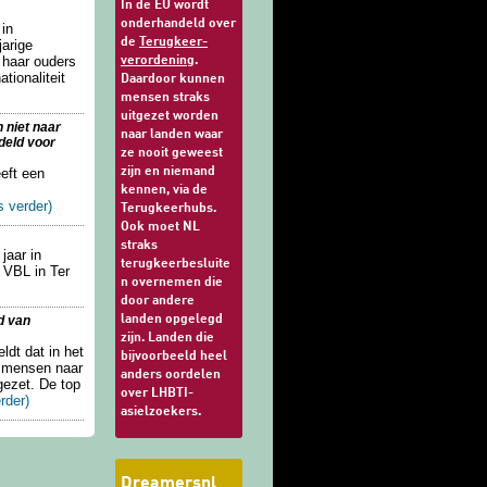
In de EU wordt
onderhandeld over
 in
de
Terugkeer-
jarige
n haar ouders
verordening
.
tionaliteit
Daardoor kunnen
mensen straks
uitgezet worden
 niet naar
naar landen waar
deld voor
ze nooit geweest
eeft een
zijn en niemand
kennen, via de
s verder)
Terugkeerhubs.
Ook moet NL
straks
jaar in
terugkeerbesluite
 VBL in Ter
n overnemen die
door andere
d van
landen opgelegd
zijn. Landen die
ldt dat in het
bijvoorbeeld heel
0 mensen naar
anders oordelen
gezet. De top
over LHBTI-
rder)
asielzoekers.
Dreamersnl