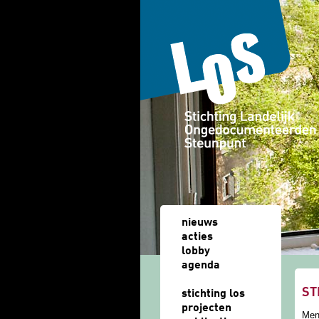
Overslaan en naar de algemene inhoud gaan
nieuws
acties
lobby
agenda
ST
stichting los
projecten
Men