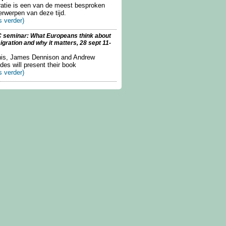
ratie is een van de meest besproken
rwerpen van deze tijd.
s verder)
 seminar: What Europeans think about
gration and why it matters, 28 sept 11-
this, James Dennison and Andrew
es will present their book
s verder)