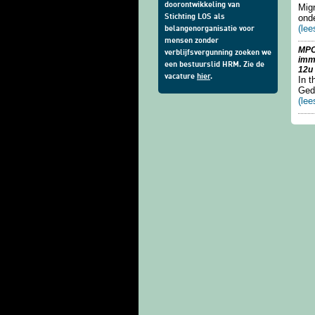
doorontwikkeling van
Mig
onde
Stichting LOS als
(lee
belangenorganisatie voor
mensen zonder
MPC
verblijfsvergunning zoeken we
immi
een bestuurslid HRM. Zie de
12u
vacature
hier
.
In 
Gedd
(lee