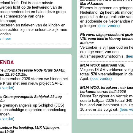
rland leeft. Dat is onze missie.
Marokkaanse
erpen licht op de leefwereld van de
Eiseres is geboren en getogen
edocumenteerden en halen deze groep
Nederland. Zij heeft als minder
 de schemerzone van onze
gedeeld in de naturalisatie va
tschappij.
en zodoende de Nederlandse na
pecteren en naleven van de kinder- en
gekregen.
(lees verder)
senrechten zijn hier onlosmakelijk mee
bonden.
Rb vovo: uitgeprocedeerd gezin
s meer
over Stichting LOS
VBL want kind in Venray behan
autisme
Verzoeker is vijf jaar oud en h
ernstige vorm van een
autismespectrumstoornis.
(lee
ENDA
INLIA WOO: uitstroom VBL
Volgens DT&V verbleven vorig 
ne informatiesessie Rode Kruis SAFE!,
totaal
570
vreemdelingen in de
aug 12:30-13:15u
Apel.
(lees verder)
1 september 2026 starten we binnen het
e Kruis met een nieuw project SAFE!
s verder)
INLIA WOO: terugkeer naar lan
herkomst eerste helft 2026
Dienst Terugkeer en Vertrek me
e Grensgevangenis Schiphol, 23 aug
eerste halfjaar 2026 totaal 34
30u
hun land van herkomst zijn uit
de grensgevangenis op Schiphol (JCS)
10 ziet er als volgt uit:
(lees ve
ten onschuldige migranten maandenlang
angen.
s verder)
nzeloze Verbeelding, LUX Nijmegen,
ept19:30