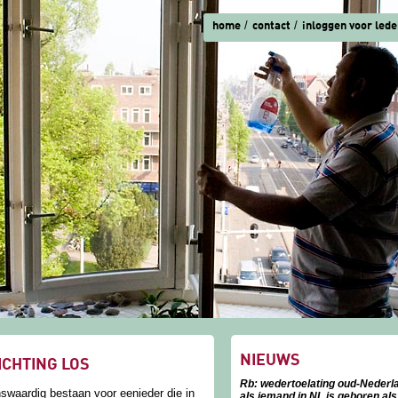
home
contact
inloggen voor lede
NIEUWS
ICHTING LOS
Rb: wedertoelating oud-Nederl
swaardig bestaan voor eenieder die in
als iemand in NL is geboren als