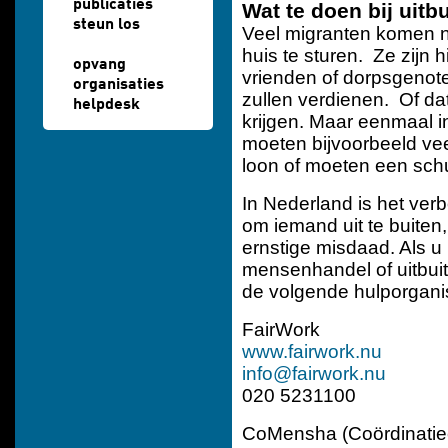
publicaties
Wat te doen bij uitb
steun los
Veel migranten komen n
huis te sturen. Ze zijn
opvang
vrienden of dorpsgenote
organisaties
zullen verdienen. Of da
helpdesk
krijgen. Maar eenmaal i
moeten bijvoorbeeld vee
loon of moeten een sch
In Nederland is het ve
om iemand uit te buiten,
ernstige misdaad. Als u 
mensenhandel of uitbuit
de volgende hulporganis
FairWork
www.fairwork.nu
info@fairwork.nu
020 5231100
CoMensha (Coördinati