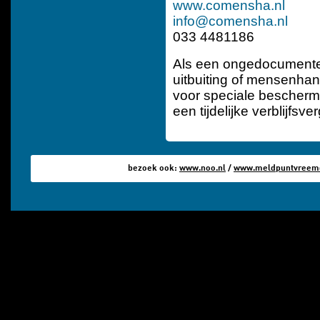
www.comensha.nl
info@comensha.nl
033 4481186
Als een ongedocumenteer
uitbuiting of mensenhan
voor speciale bescherm
een tijdelijke verblijfsve
bezoek ook:
www.noo.nl
/
www.meldpuntvreemde