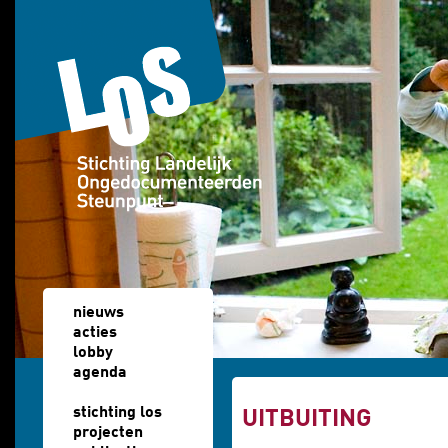
Overslaan en naar de algemene inhoud gaan
nieuws
acties
lobby
agenda
u bent hier
stichting los
UITBUITING
projecten