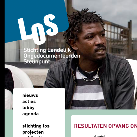
Overslaan en naar de algemene inhoud gaan
nieuws
acties
lobby
agenda
u bent hier
RESULTATEN OPVANG 
stichting los
projecten
Aantal