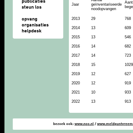
publicaties
Aant
Jaar
geïnventariseerde
bege
steun los
noodopvangen
2013
29
768
opvang
organisaties
2014
13
609
helpdesk
2015
13
546
2016
14
682
2017
14
723
2018
15
1029
2019
12
627
2020
12
919
2021
10
933
2022
13
913
bezoek ook:
www.noo.nl
/
www.meldpuntvreemde