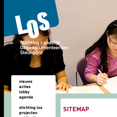
Overslaan en naar de algemene inhoud gaan
nieuws
acties
lobby
agenda
u bent hier
stichting los
SITEMAP
projecten