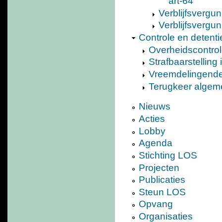
art-64
Verblijfsvergu
Verblijfsvergu
Controle en detenti
Overheidscontro
Strafbaarstelling i
Vreemdelingende
Terugkeer alge
Nieuws
Acties
Lobby
Agenda
Stichting LOS
Projecten
Publicaties
Steun LOS
Opvang
Organisaties