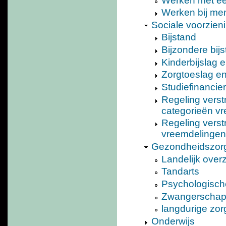
Werken met ee
Werken bij me
Sociale voorzien
Bijstand
Bijzondere bij
Kinderbijslag
Zorgtoeslag en
Studiefinancie
Regeling verst
categorieën v
Regeling verst
vreemdelingen
Gezondheidszor
Landelijk ove
Tandarts
Psychologische
Zwangerscha
langdurige zor
Onderwijs