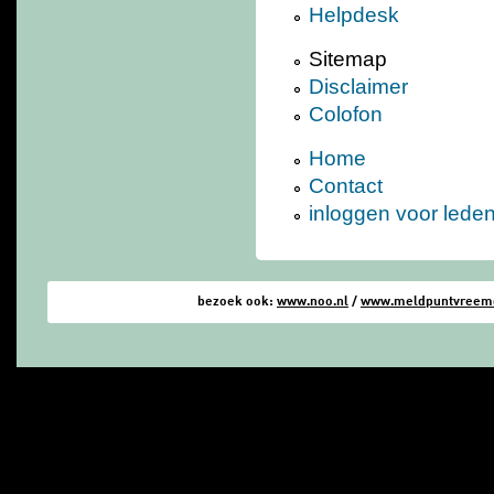
Helpdesk
Sitemap
Disclaimer
Colofon
Home
Contact
inloggen voor lede
bezoek ook:
www.noo.nl
/
www.meldpuntvreemde