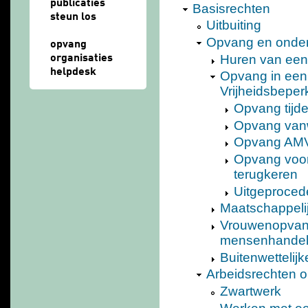
publicaties
Basisrechten
steun los
Uitbuiting
Opvang en onde
opvang
Huren van een
organisaties
helpdesk
Opvang in een
Vrijheidsbeper
Opvang tijde
Opvang van
Opvang AMV
Opvang voor
terugkeren
Uitgeproced
Maatschappeli
Vrouwenopvang
mensenhande
Buitenwettelij
Arbeidsrechten
Zwartwerk