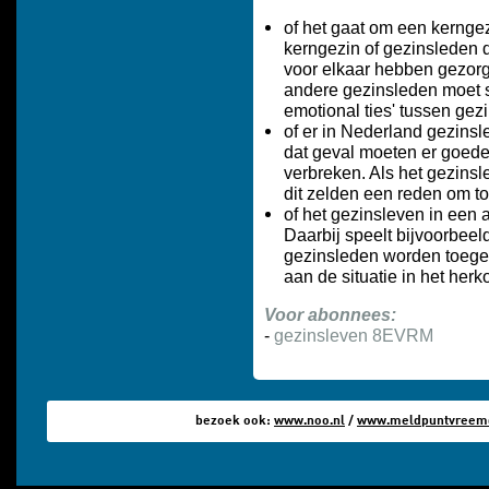
of het gaat om een kerngez
kerngezin of gezinsleden d
voor elkaar hebben gezorgd
andere gezinsleden moet s
emotional ties' tussen gez
of er in Nederland gezinsle
dat geval moeten er goede
verbreken. Als het gezinsle
dit zelden een reden om to
of het gezinsleven in een
Daarbij speelt bijvoorbeeld
gezinsleden worden toegel
aan de situatie in het her
Voor abonnees:
-
gezinsleven 8EVRM
bezoek ook:
www.noo.nl
/
www.meldpuntvreemde