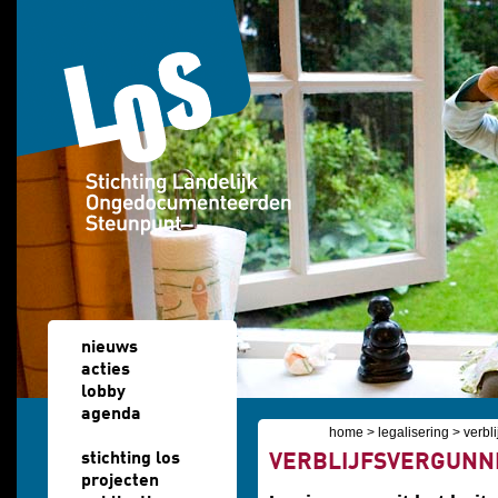
Overslaan en naar de algemene inhoud gaan
nieuws
acties
lobby
agenda
home
>
legalisering
>
verbl
u bent hier
stichting los
VERBLIJFSVERGUNNI
projecten