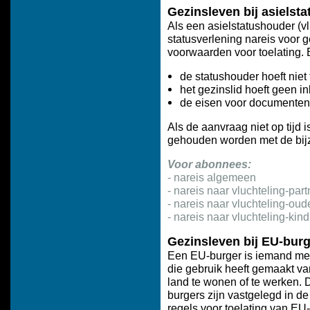
Gezinsleven bij asielst
Als een asielstatushouder (v
statusverlening nareis voor g
voorwaarden voor toelating. 
de statushouder hoeft niet 
het gezinslid hoeft geen i
de eisen voor documenten z
Als de aanvraag niet op tijd 
gehouden worden met de bijz
Voor abonnees:
-
nareis algemeen
-
nareis naar vluchteling-part
-
nareis naar vluchteling-oud
-
nareis naar vluchteling-kind
Gezinsleven bij EU-bur
Een EU-burger is iemand met
die gebruik heeft gemaakt v
land te wonen of te werken. 
burgers zijn vastgelegd in de 
regels voor toelating van EU