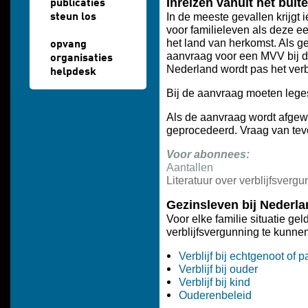
Inreizen vanuit het buit
publicaties
In de meeste gevallen krijgt
steun los
voor familieleven als deze e
het land van herkomst. Als ge
opvang
aanvraag voor een MVV bij d
organisaties
Nederland wordt pas het ver
helpdesk
Bij de aanvraag moeten lege
Als de aanvraag wordt afge
geprocedeerd. Vraag van tev
Voor abonnees:
Aantallen
Literatuur over
verblijfsvergu
Gezinsleven bij Nederla
Voor elke familie situatie g
verblijfsvergunning te kunnen
Verblijf bij echtgenoot of p
Verblijf bij ouder
Verblijf bij kind
Ouderenbeleid