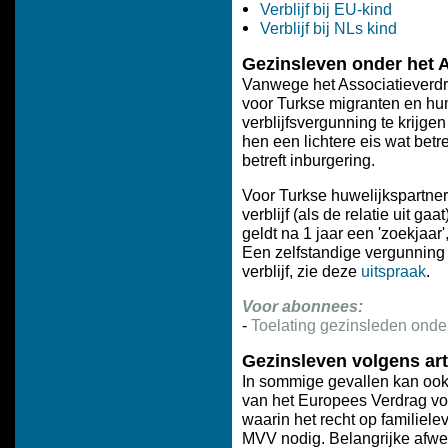
Verblijf bij EU-kind
Verblijf bij NLs kind
Gezinsleven onder het 
Vanwege het Associatieverdra
voor Turkse migranten en h
verblijfsvergunning te krijge
hen een lichtere eis wat betr
betreft inburgering.
Voor Turkse huwelijkspartners
verblijf (als de relatie uit g
geldt na 1 jaar een 'zoekjaar',
Een zelfstandige vergunning 
verblijf, zie deze
uitspraak
.
Voor abonnees:
-
Toelating gezinsleden onde
Gezinsleven volgens ar
In sommige gevallen kan ook
van het Europees Verdrag v
waarin het recht op familiel
MVV nodig. Belangrijke afwe