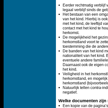
Eerder rechtmatig verblijf 
legaal verblijf sinds de ge
Het bestaan van een omga
van het kind. Hierbij is o
met het kind, de leeftijd 
contact met het kind te hou
herkomst.
De mogelijkheid het gezin
herkomstland voort te zett
toestemming die de andere
De banden van het kind me
nationaliteit van het kin
eventuele andere familiel
Daarnaast ook de eigen co
het kind.
Veiligheid in het herkomst
herkomstland, en mogelijk d
herkomstland (bijvoorbeeld
Natuurlijk tellen contra-in
negatief.
Welke documenten zijn n
Een kopie van de pagina’s