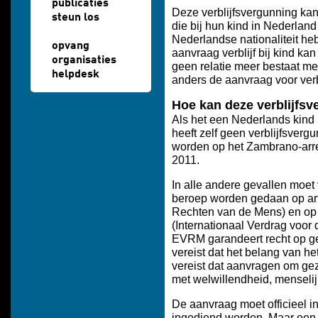
publicaties
Deze verblijfsvergunning k
steun los
die bij hun kind in Nederland
Nederlandse nationaliteit he
opvang
aanvraag verblijf bij kind ka
organisaties
geen relatie meer bestaat me
helpdesk
anders de aanvraag voor verb
Hoe kan deze verblijfs
Als het een Nederlands kind 
heeft zelf geen verblijfsver
worden op het Zambrano-arres
2011.
In alle andere gevallen moet v
beroep worden gedaan op ar
Rechten van de Mens) en op 
(Internationaal Verdrag voor 
EVRM garandeert recht op ge
vereist dat het belang van he
vereist dat aanvragen om gez
met welwillendheid, menseli
De aanvraag moet officieel 
ingediend worden. Maar een 