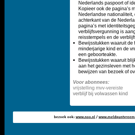
Nederlands paspoort of ide
Kopieer ook de pagina’s me
Nederlandse nationaliteit,
achterkant van de Nederla
pagina’s met identiteitsg
verblijfsvergunning is aa
reisstempels en de verblij
Bewijsstukken waaruit de fa
minderjarige kind en de vr
een geboorteakte.
Bewijsstukken waaruit blij
aan het gezinsleven met he
bewijzen van bezoek of ov
Voor abonnees:
vrijstelling mvv-vereiste
v
erblijf bij volwassen kind
bezoek ook:
www.noo.nl
/
www.meldpuntvreemde