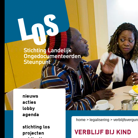
Overslaan en naar de algemene inhoud gaan
nieuws
acties
lobby
agenda
home
>
legalisering
>
verblijfsvergun
u bent hier
stichting los
VERBLIJF BIJ KIND
projecten