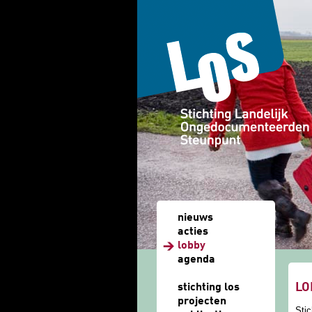
Overslaan en naar de algemene inhoud gaan
nieuws
acties
lobby
agenda
u b
LO
stichting los
projecten
Stic