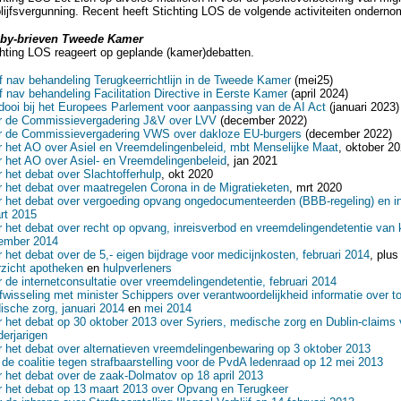
lijfsvergunning. Recent heeft Stichting LOS de volgende activiteiten onderno
by-brieven Tweede Kamer
chting LOS reageert op geplande (kamer)debatten.
f nav behandeling Terugkeerrichtlijn in de Tweede Kamer
(mei25)
f nav behandeling Facilitation Directive in Eerste Kamer
(april 2024)
dooi bij het Europees Parlement voor aanpassing van de AI Act
(januari 2023)
r de Commissievergadering J&V over LVV
(december 2022)
r de Commissievergadering VWS over dakloze EU-burgers
(december 2022)
r het AO over Asiel en Vreemdelingenbeleid, mbt Menselijke Maat
, oktober 2
r het AO over Asiel- en Vreemdelingenbeleid
, jan 2021
 het debat over Slachtofferhulp
, okt 2020
 het debat over maatregelen Corona in de Migratieketen
, mrt 2020
r het debat over vergoeding opvang ongedocumenteerden (BBB-regeling) en in
rt 2015
 het debat over recht op opvang, inreisverbod en vreemdelingendetentie van 
ember 2014
 het debat over de 5,- eigen bijdrage voor medicijnkosten, februari 2014
, plus
rzicht apotheken
en
hulpverleners
 de internetconsultatie over vreemdelingendetentie, februari 2014
fwisseling met minister Schippers over verantwoordelijkheid informatie over t
ische zorg, januari 2014
en
mei 2014
 het debat op 30 oktober 2013 over Syriers, medische zorg en Dublin-claims
erjarigen
 het debat over alternatieven vreemdelingenbewaring op 3 oktober 2013
de coalitie tegen strafbaarstelling voor de PvdA ledenraad op 12 mei 2013
 het debat over de zaak-Dolmatov op 18 april 2013
r het debat op 13 maart 2013 over Opvang en Terugkeer