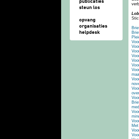
publicaties
verb
steun los
Lob
Sti
opvang
organisaties
Brie
helpdesk
Brie
Plei
Voo
Voo
Voo
Voo
Voor
Voor
Voo
maa
Voor
nov
Voor
ove
Voor
Brie
med
Voor
mind
Voor
Met 
Voor
Voo