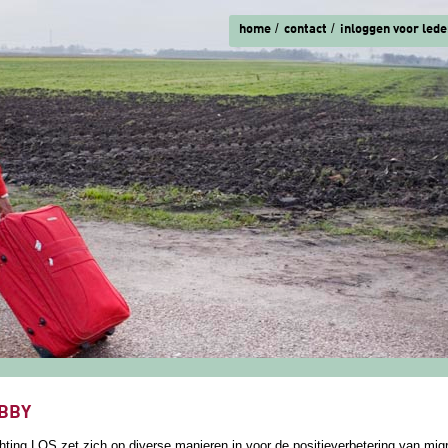
home
contact
inloggen voor lede
ent hier
BBY
hting LOS zet zich op diverse manieren in voor de positieverbetering van mig