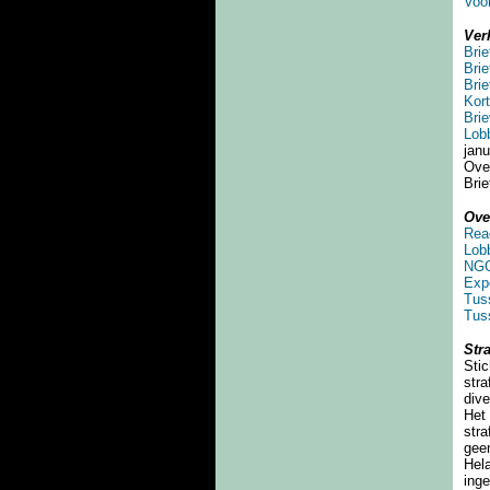
Voor
Ver
Bri
Brie
Brie
Kort
Brie
Lob
janu
Ove
Bri
Ove
Rea
Lob
NGO
Exp
Tus
Tus
Stra
Stic
stra
dive
Het 
stra
geen
Hela
inge