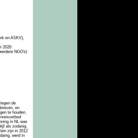
erk en ASKV),
r 2020
eerdere NGO's)
 tegen de
 brieven, en
egen te houden.
 inreisverbod
unning in NL was
lijf als zodanig.
ten zijn in 2012
odanig, werd in