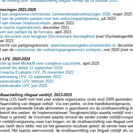
 de inbreng over Strafbaarstelling Illegaal Verblijf op 14 februari 2013
kiezingen 2021-2026
ef aan programma-commissies Gemeenteraadsverkiezingen 2026
, maart 2025
f aan de politieke partijen voor hun verkiezingsprogramma
, juli 2023
f aan nieuwe Staatssecretaris
, januari 2022
e reactie regeerakkoord
, december 2021
ven aan partijen bij de formatie
, april 2021
by-document over terugkeer Discretionaire bevoegdheid
(met VluchtelingenW
ari 2021
rzicht van partijprogramma's:
www.kiesvoorongedocumenteerden.nl
, decembe
ef aan de
commissies die verkiezingsprogramma's schrijven
, mei 2020 (met m
r LVV, 2020-2024
ctie op brief MvA&M over complexe casuïstiek
, april 2025
bybrief tbv debat 12 september 2024
-reactie Evaluatie LVV, 25 november 2022
ertmeeting LVV, 13 september 2021
senevaluatie LVV, februari 2021
senevaluatie LVV, juni 2020
fbaarstelling illegaal verblijf, 2013-2015
hting LOS heeft met heel veel andere organisaties sinds eind 2009 gestreden
fbaarstelling van illegaal verblijf. Via een petitie, on-line handtekeningenactie,
rse gecoördineerde lokale aktiviteiten is geprobeerd om de strafbaarstelling t
betrof drie wetten: de Implementatiewet Terugkeerrichtlijn waarbij verblijf met
fbaar is gesteld; de Visumwet waarbij iemand die eerder zonder verblijfsverg
 verblijfsvergunning meer kan krijgen; en de strafbaarstelling van illegaal verb
as heeft deze lobby niet tot het gewenste resultaat geleid: de eerste twee wet
voerd. Het laatste wetsvoorstel, de strafbaarstelling van illegaal verblijf als z