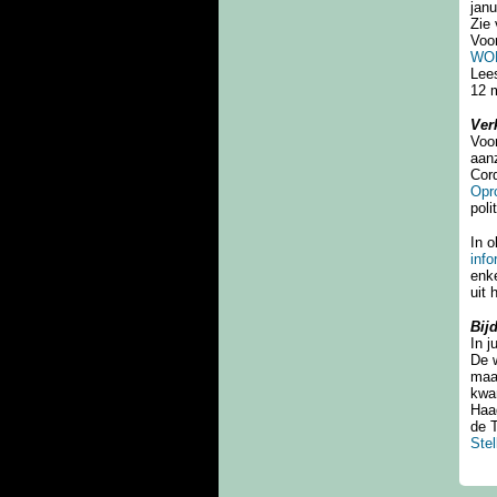
janu
Zie 
Voor
WOB
Lee
12 
Ver
Voo
aan
Cord
Opro
poli
In 
info
enke
uit 
Bij
In j
De w
maar
kwam
Haag
de 
Ste