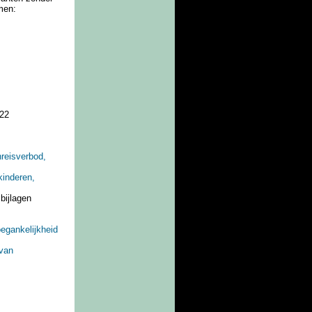
men:
022
reisverbod,
kinderen,
 bijlagen
oegankelijkheid
 van