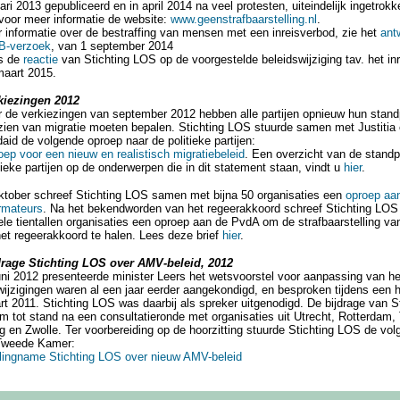
ari 2013 gepubliceerd en in april 2014 na veel protesten, uiteindelijk ingetrokk
voor meer informatie de website:
www.geenstrafbaarstelling.nl
.
 informatie over de bestraffing van mensen met een inreisverbod, zie het
ant
-verzoek
, van 1 september 2014
s de
reactie
van Stichting LOS op de voorgestelde beleidswijziging tav. het in
maart 2015.
kiezingen 2012
r de verkiezingen van september 2012 hebben alle partijen opnieuw hun stand
zien van migratie moeten bepalen. Stichting LOS stuurde samen met Justitia
aid de volgende oproep naar de politieke partijen:
ep voor een nieuw en realistisch migratiebeleid
. Een overzicht van de stand
tieke partijen op de onderwerpen die in dit statement staan, vindt u
hier
.
oktober schreef Stichting LOS samen met bijna 50 organisaties een
oproep aa
rmateurs
. Na het bekendworden van het regeerakkoord schreef Stichting LO
le tientallen organisaties een oproep aan de PvdA om de strafbaarstelling van i
het regeerakkoord te halen. Lees deze brief
hier
.
drage Stichting LOS over AMV-beleid, 2012
uni 2012 presenteerde minister Leers het wetsvoorstel voor aanpassing van h
ijzigingen waren al een jaar eerder aangekondigd, en besproken tijdens een h
t 2011. Stichting LOS was daarbij als spreker uitgenodigd. De bijdrage van 
 tot stand na een consultatieronde met organisaties uit Utrecht, Rotterdam, 
 en Zwolle. Ter voorbereiding op de hoorzitting stuurde Stichting LOS de vol
Tweede Kamer:
llingname Stichting LOS over nieuw AMV-beleid