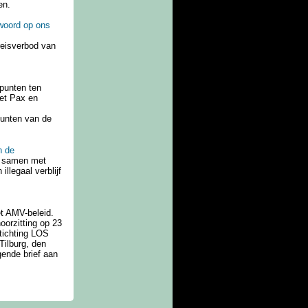
en.
woord op ons
reisverbod van
punten ten
 et Pax en
punten van de
n de
S samen met
llegaal verblijf
et AMV-beleid.
oorzitting op 23
Stichting LOS
Tilburg, den
gende brief aan