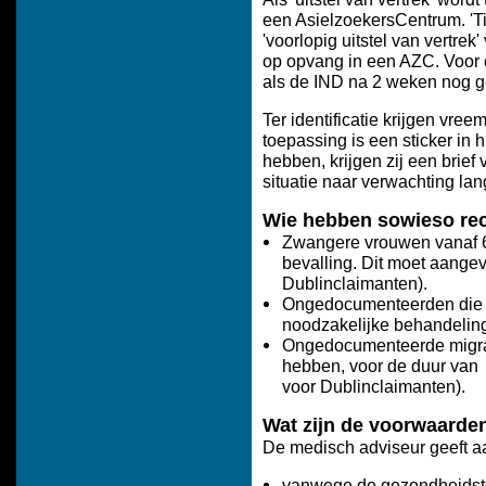
een AsielzoekersCentrum. 'T
'voorlopig uitstel van vertre
op opvang in een AZC. Voor 
als de IND na 2 weken nog g
Ter identificatie krijgen vree
toepassing is een sticker in 
hebben, krijgen zij een brie
situatie naar verwachting la
Wie hebben sowieso rech
Zwangere vrouwen vanaf 6
bevalling. Dit moet aangev
Dublinclaimanten).
Ongedocumenteerden die k
noodzakelijke behandelin
Ongedocumenteerde migran
hebben, voor de duur van 
voor Dublinclaimanten).
Wat zijn de voorwaarde
De medisch adviseur geeft a
vanwege de gezondheidstoe