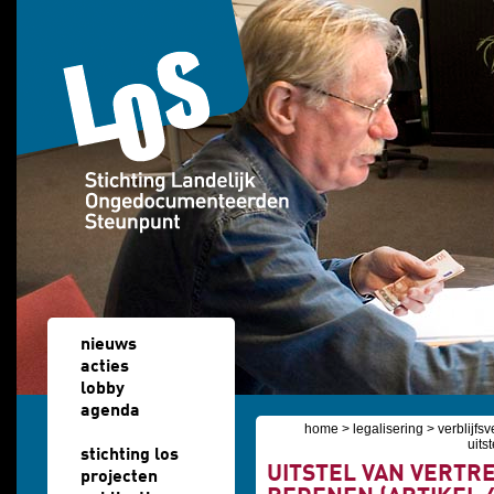
Overslaan en naar de algemene inhoud gaan
nieuws
acties
lobby
agenda
home
>
legalisering
>
verblijfs
u bent hier
uits
stichting los
UITSTEL VAN VERTR
projecten