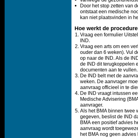
Door het stop zetten van 
ontstaat een medische no
kan niet plaatsvinden in h
Hoe werkt de procedur
Vraag een formulier Uitstel
IND.
Vraag een arts om een verk
ouder dan 6 weken). Vul de
op naar de IND. Als de IND
de IND dit terugkoppelen
documenten aan te vullen.
De IND belt met de aanvr
weken. De aanvrager moet 
aanvraag officieel in te di
De IND vraagt intussen ee
Medische Advisering (BMA)
aanvrager.
Als het BMA binnen twee w
gegeven, beslist de IND d
BMA een positief advies he
aanvraag wordt toegewezen,
het BMA nog geen advies he