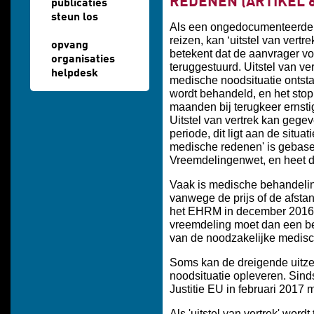
REDENEN (ARTIKEL 6
publicaties
steun los
Als een ongedocumenteerde 
reizen, kan ‘uitstel van vert
opvang
betekent dat de aanvrager vo
organisaties
teruggestuurd. Uitstel van ver
helpdesk
medische noodsituatie ontsta
wordt behandeld, en het sto
maanden bij terugkeer ernsti
Uitstel van vertrek kan gege
periode, dit ligt aan de situa
medische redenen' is gebasee
Vreemdelingenwet, en heet da
Vaak is medische behandelin
vanwege de prijs of de afstan
het EHRM in december 2016
vreemdeling moet dan een be
van de noodzakelijke medisch
Soms kan de dreigende uitze
noodsituatie opleveren. Sind
Justitie EU in februari 201
Als 'uitstel van vertrek' wor