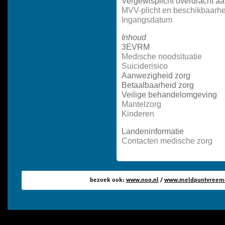
Vergewisplicht overdracht a
MVV-plicht en beschikbaarh
Ingangsdatum
Inhoud
3EVRM
Medische noodsituatie
Suiciderisico
Aanwezigheid zorg
Betaalbaarheid zorg
Veilige behandelomgeving
Mantelzorg
Kinderen
Landeninformatie
Contacten medische zorg
bezoek ook:
www.noo.nl
/
www.meldpuntvreemde