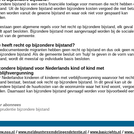
ondere bijstand is een extra financiële toelage voor mensen die recht hebben
tand. Uit de bijzondere bijstand worden bijzondere kosten vergoed die niet bet
nen worden vanuit de gewone bijstand en waar ook niet voor gespaard kan
den.
estaan geen algemene regels voor het recht op bijzondere bijstand, elk geval
t apart besloten. Bijzondere bijstand moet aangevraagd worden bij de sociale
nst van de gemeente.
 heeft recht op bijzondere bijstand?
edocumenteerde migranten hebben geen recht op bijstand en dus ook geen r
ijzondere bijstand. Als de gemeente besluit om 'hulp' te geven in de vorm van
tand, wordt dit meestal op individuele basis besloten.
zondere bijstand voor Nederlands kind of kind met
blijfsvergunning
 Nederlandse kinderen of kinderen met verblijfsvergunning waarvoor het rech
tand bestaat, bestaat ook recht op bijzondere bijstand. In dit geval kan uit de
ondere bijstand de huurkosten van de woonruimte waar het kind woont, vergo
en. Daarnaast kan bijzondere bijstand gevraagd worden voor bijvoorbeeld ee
r abonnees
sprudentie bijzondere bijstand
w.noo.nl
/
www.meldpuntvreemdelingendetentie.nl
/
www.basicrights.nl
/
www.