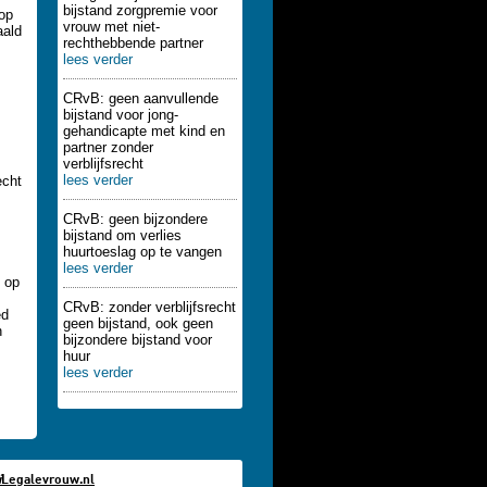
bijstand zorgpremie voor
 op
vrouw met niet-
aald
rechthebbende partner
lees verder
CRvB: geen aanvullende
bijstand voor jong-
gehandicapte met kind en
partner zonder
verblijfsrecht
lees verder
echt
CRvB: geen bijzondere
bijstand om verlies
huurtoeslag op te vangen
lees verder
t op
CRvB: zonder verblijfsrecht
ed
geen bijstand, ook geen
n
bijzondere bijstand voor
huur
lees verder
i
Legalevrouw.nl