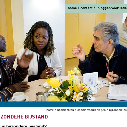
home
contact
inloggen voor lede
home
>
basisrechten
>
sociale voorzieningen
> bijzondere bi
ent hier
JZONDERE BIJSTAND
 is bijzondere bijstand?