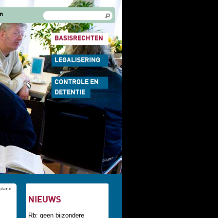
Zoekveld
Zoeken
n
BASISRECHTEN
LEGALISERING
CONTROLE EN
DETENTIE
jstand
NIEUWS
Rb: geen bijzondere