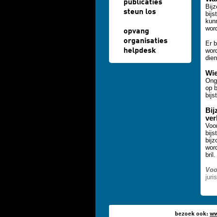
publicaties
Bijz
steun los
bijs
kun
wor
opvang
organisaties
Er b
helpdesk
word
die
Wie
Ong
op b
bijs
Bij
ver
Voor
bijs
bijz
word
bril.
Voo
juri
bezoek ook:
ww