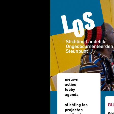
Overslaan en naar de algemene inhoud gaan
nieuws
acties
lobby
agenda
u b
BI
stichting los
projecten
Wat